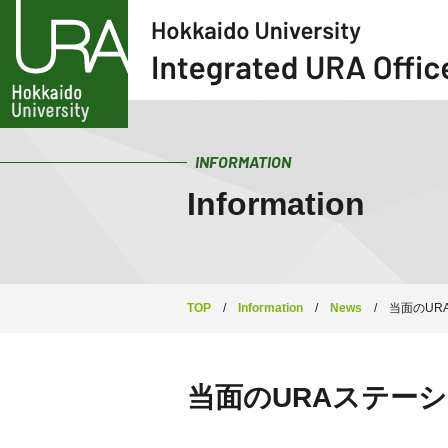
INFORMATION
Information
TOP
/
Information
/
News
/
当面のUR
当面のURAステー