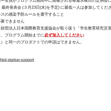
バー全員がプログラム期間中に開催される毎週水曜日の定例会
、最終発表会 (３月
23
日
(
水
)
を予定) に最低一人は参加してくだ
ルスの感染予防ルールを遵守すること
応募できません
、財団法人日本国際教育支援協会が取り扱う「学生教育研究災
は、プログラム開始までに
必ず加入してください
1
）と同一のプロダクトでの申請はできません。
/hkd-startup-support