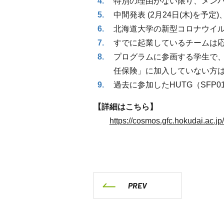
特別の理由がない限り、メン
中間発表 (
2
月
24
日
(
木
)
を予定)
北海道大学の新型コロナウイ
すでに起業しているチームは
プログラムに参画する学生で
任保険」に加入していない方
過去に参加した
HUTG
（
SFP0
【詳細はこちら】
https://cosmos.gfc.hokudai.ac.jp
PREV